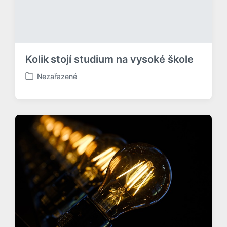
Kolik stojí studium na vysoké škole
Nezařazené
P
u
b
l
i
k
o
v
á
n
o
v