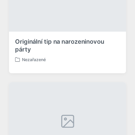
v
Originální tip na narozeninovou
párty
Nezařazené
P
u
b
l
i
k
o
v
á
n
o
v