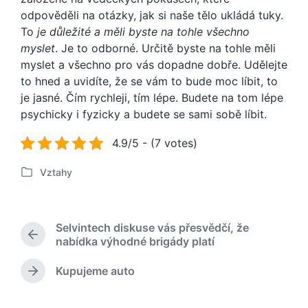
odpověděli na otázky, jak si naše tělo ukládá tuky.
To
je důležité a měli byste na tohle všechno
myslet
. Je to odborné. Určitě byste na tohle měli
myslet a všechno pro vás dopadne dobře. Udělejte
to hned a uvidíte, že se vám to bude moc líbit, to
je jasné. Čím rychleji, tím lépe. Budete na tom lépe
psychicky i fyzicky a budete se sami sobě líbit.
4.9/5 - (7 votes)
Vztahy
P
u
b
l
Selvintech diskuse vás přesvědčí, že
i
P
nabídka výhodné brigády platí
k
ř
o
e
Kupujeme auto
N
v
d
á
á
c
s