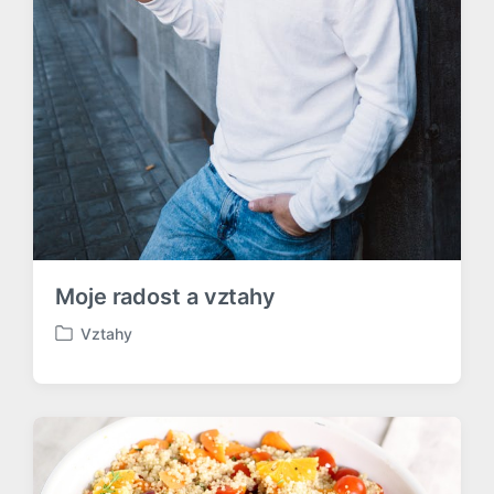
Moje radost a vztahy
Vztahy
P
u
b
l
i
k
o