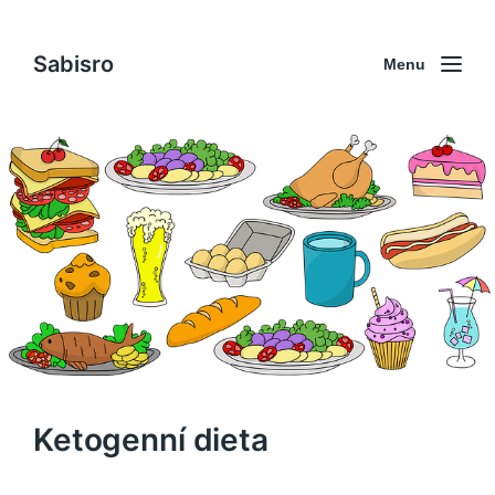
Sabisro
Menu
Ketogenní dieta