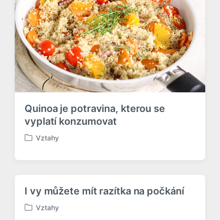
v
á
n
o
v
Quinoa je potravina, kterou se
vyplatí konzumovat
Vztahy
P
u
b
l
i
I vy můžete mít razítka na počkání
k
o
Vztahy
P
v