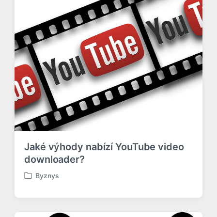
v
á
n
o
v
Jaké výhody nabízí YouTube video
downloader?
Byznys
P
u
b
l