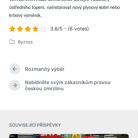
ústředního topení, nainstalovat nový plynový kotel nebo
krbový výměník.
3.8/5 - (6 votes)
Byznys
P
u
b
l
Rozmanitý výběr
i
P
k
ř
Nabídněte svým zákazníkům pravou
o
e
N
českou zmrzlinu
d
v
á
c
á
s
h
n
l
o
o
e
z
v
d
í
u
SOUVISEJÍCÍ PŘÍSPĚVKY
p
j
ř
í