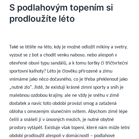
S podlahovým topením si
prodloužíte léto
Také se těšíte na léto, kdy je možné odložit mikiny a svetry,
vyzout se z bot a chodit venku naboso, nebo alespoň v
otevřené obuvi typu sandálů, a k tomu šortky či tříčtvrteční
sportovní kalhoty? Léto je člověku přirozené a zimu
vnímáme jako něco dočasného, co je třeba překlenout jako
„nutné zlo“. Jistě, že existují krásné zimní sporty a sníh je
malebnou ozdobou krajiny, ale ne vždy je sněhu v zimě
dostatek a navíc toto období provází smog a zatažená
obloha s omezeným slunečním svitem.
Abychom zimě lépe
čelili a snášeli jí v únosných mezích, je nutné obytné
prostory vytápět. Existuje však topení, které nám může letní
období prodloužit alespoň v domácnosti – podlahové