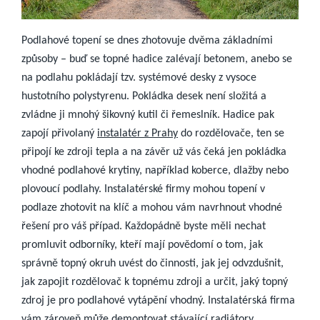
Podlahové topení se dnes zhotovuje dvěma základními
způsoby – buď se topné hadice zalévají betonem, anebo se
na podlahu pokládají tzv. systémové desky z vysoce
hustotního polystyrenu. Pokládka desek není složitá a
zvládne ji mnohý šikovný kutil či řemeslník. Hadice pak
zapojí přivolaný
instalatér z Prahy
do rozdělovače, ten se
připojí ke zdroji tepla a na závěr už vás čeká jen pokládka
vhodné podlahové krytiny, například koberce, dlažby nebo
plovoucí podlahy.
Instalatérské firmy mohou topení v
podlaze zhotovit na klíč a mohou vám navrhnout vhodné
řešení pro váš případ. Každopádně byste měli nechat
promluvit odborníky, kteří mají povědomí o tom, jak
správně topný okruh uvést do činnosti, jak jej odvzdušnit,
jak zapojit rozdělovač k topnému zdroji a určit, jaký topný
zdroj je pro podlahové vytápění vhodný. Instalatérská firma
vám zároveň může demontovat stávající radiátory