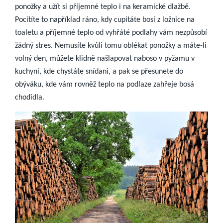
ponožky a užít si příjemné teplo i na keramické dlažbě.
Pocítíte to například ráno, kdy cupitáte bosí z ložnice na
toaletu a příjemné teplo od vyhřáté podlahy vám nezpůsobí
žádný stres. Nemusíte kvůli tomu oblékat ponožky a máte-li
volný den, můžete klidně našlapovat naboso v pyžamu v
kuchyni, kde chystáte snídani, a pak se přesunete do
obýváku, kde vám rovněž teplo na podlaze zahřeje bosá
chodidla.