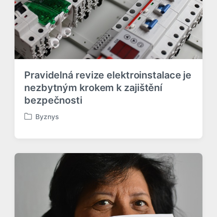
o
v
Pravidelná revize elektroinstalace je
nezbytným krokem k zajištění
bezpečnosti
Byznys
P
u
b
l
i
k
o
v
á
n