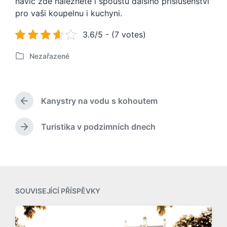
navíc zde naleznete i spoustu dalšího příslušenství
pro vaši koupelnu i kuchyni.
3.6/5 - (7 votes)
Nezařazené
P
u
b
l
Kanystry na vodu s kohoutem
i
P
k
ř
o
e
Turistika v podzimních dnech
N
d
v
á
c
á
s
h
n
l
o
o
e
z
v
d
í
SOUVISEJÍCÍ PŘÍSPĚVKY
u
p
j
ř
í
í
c
s