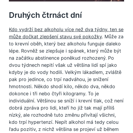
Druhých čtrnáct dní
Kdo vydrží bez alkoholu více než dva týdny, ten se
může dočkat zlepšení stavu své pokožky
. Může za
to krevní oběh, který bez alkoholu funguje daleko
lépe. Rovněž se zlepšuje i spánek, který může být
na začátku abstinence poněkud rozhozený. Po
dvou týdnech nepití však už většina lidí spí jako
kdyby je do vody hodili. Velkým lákadlem, zvláště
pak pro jedince, co trpí nadváhou, je snížení
hmotnosti. Někdo shodí kilo, někdo dva, někdo
dokonce i tři nebo čtyři kilogramy. To je
individuální. Většinou se sníží i krevní tlak, což není
dobrá zpráva pro lidi, kteří ho již tak mají příliš
nízký, ale rozhodně tuto změnu přivítají všichni,
kdo trpí hypertenzí. Nepít alkohol má tedy celou
řadu pozitiv, z nichž většina se projeví už během