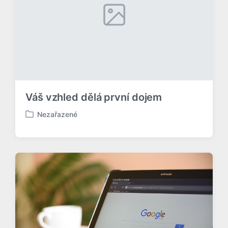
á
n
o
v
Váš vzhled dělá první dojem
Nezařazené
P
u
b
l
i
k
o
v
á
n
o