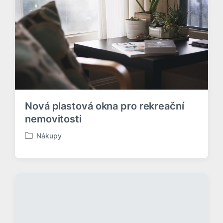
v
á
n
o
v
Nová plastová okna pro rekreační
nemovitosti
Nákupy
P
u
b
l
i
k
o
v