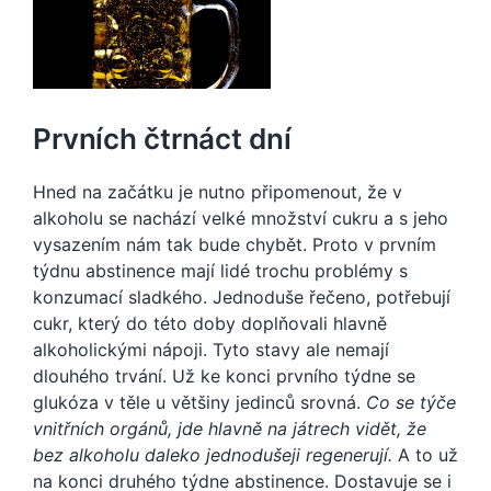
Prvních čtrnáct dní
Hned na začátku je nutno připomenout, že v
alkoholu se nachází velké množství cukru a s jeho
vysazením nám tak bude chybět. Proto v prvním
týdnu abstinence mají lidé trochu problémy s
konzumací sladkého. Jednoduše řečeno, potřebují
cukr, který do této doby doplňovali hlavně
alkoholickými nápoji. Tyto stavy ale nemají
dlouhého trvání. Už ke konci prvního týdne se
glukóza v těle u většiny jedinců srovná.
Co se týče
vnitřních orgánů, jde hlavně na játrech vidět, že
bez alkoholu daleko jednodušeji regenerují.
A to už
na konci druhého týdne abstinence. Dostavuje se i