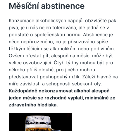
Měsíční abstinence
Konzumace alkoholických nápojů, obzvláště pak
piva, je u nás nejen tolerována, ale jedná se v
podstatě o společenskou normu. Abstinence je
něco nepřirozeného, co je přisuzováno spíše
těžkým léčícím se alkoholikům nebo podivínům.
Ovšem přestat pít, alespoň na měsíc, může být
velice osvobozující. Čtyři týdny mohou být pro
někoho příliš dlouhé, pro jiného mohou
představovat pouhopouhý mžik. Záleží hlavně na
míře závislosti a schopnosti sebekontroly.
Každopádně nekonzumovat alkohol alespoň
jeden měsíc se rozhodně vyplatí, minimálně ze
zdravotního hlediska.