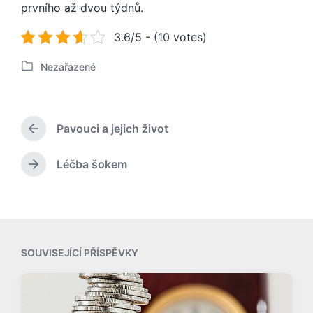
prvního až dvou týdnů.
3.6/5 - (10 votes)
Nezařazené
P
u
b
l
Pavouci a jejich život
i
P
k
ř
o
e
Léčba šokem
N
d
v
á
c
á
s
h
n
l
o
o
e
z
v
d
í
SOUVISEJÍCÍ PŘÍSPĚVKY
u
p
j
ř
í
í
c
s
í