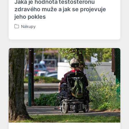
Jaká je hodnota testosteronu
zdravého muže a jak se projevuje
jeho pokles
Nákupy
P
u
b
l
i
k
o
v
á
n
o
v