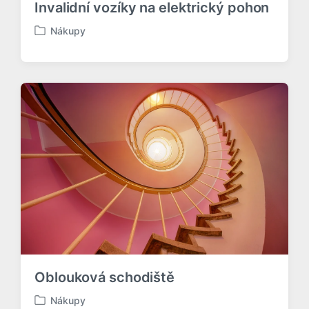
Invalidní vozíky na elektrický pohon
Nákupy
P
u
b
l
i
k
o
v
á
n
o
v
Oblouková schodiště
Nákupy
P