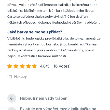
dřeva. Evokuje vřelé a příjemné prostředí, díky kterému bude
bílá ložnice ideálním místem k úniku z každodenního života.
Často se upřednostňuje strohý styl, skříně bez dveří a v
některých případech dokonce i jednoduché věšáky na oblečení.
Jaké barvy se mohou přidat?
V bílé ložnici bude logicky převládající bílá, ale to neznamená, že
nemůžete vytvořit černobílou nebo jinou kombinaci. Tkaniny,
záclony a dekorační prvky mohou mít různé odstíny, pokud
nejsou v kontrastu s harmonií místnosti.
4.8/5 - (6 votes)
Nákupy
P
u
b
l
Hubnutí není vždy trápení
i
P
k
ř
Existuje pro výpočet mzdy kalkulačka na
o